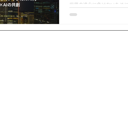
世界の進化に負けないために
2026注目すべき潮流と“次
Club Japan（所在地：
次世代CDOコミュニティ「Next
Leaders（NDL）」の会
ました。 本会では、202
競争ルールを前提に、AIエー
提の企業再設計（AX：AI Tra
理し、日本企業の勝ち筋と
アンタワー15階
本レポートでは、当日の議
リーダーが重視すべき指針
理します。 【主な要旨】 
務」から「プロセス／役割」
つある 競争力の源泉は「リア
人・空間）とAIの融合＝フィ
本の勝ち筋は「高品質なリア
プロセス」──現場の改善文化